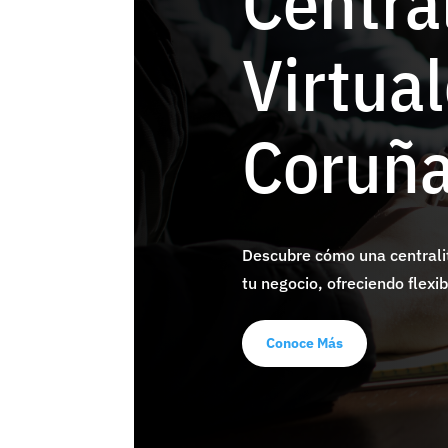
Centra
Virtua
Coruñ
Descubre cómo una centralit
tu negocio, ofreciendo flexib
Conoce Más